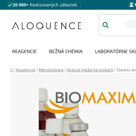
Prejsť na obsah
20 000+
Realizovaných zákaziek
REAGENCIE
BEŽNÁ CHÉMIA
LABORATÓRNE SK
Domov
/
Reagencie
/
Mikrobiologia
/
Hotové média na miskách
/
Slanetz a