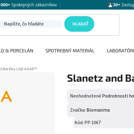
1000+
Spokojných zákazníkov
30+
Zastu
HĽADAŤ
LO & PORCELÁN
SPOTREBNÝ MATERIÁL
LABORATÓR
nd Bartley LAB-AGAR™
Slanetz and 
Priemerné hodnotenie produktu j
Neohodnotené
Podrobnosti h
Značka:
Biomaxima
Kód:
PP 1067