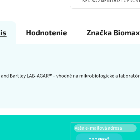
KEĎ SA ZMENÍ DOSTUPNOS
is
Hodnotenie
Značka
Biomax
 and Bartley LAB-AGAR™ – vhodné na mikrobiologické a laboratór
PRIHLÁSIŤ SA