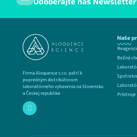
Odoberajte náš Newsletter
Zápätie
Naše p
Reagenci
Bežná ch
Laborató
Firma Aloquence s.r.o. patrí k
Spotrebn
popredným distribútorom
Laborató
laboratórneho vybavenia na Slovensku
a Českej republike.
Prístroje