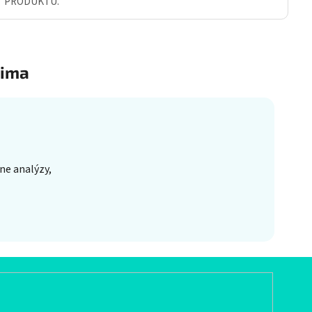
Ť PRODUKTU.
ima
ne analýzy,