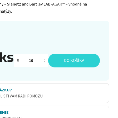
™ /
– Slanetz and Bartley LAB-AGAR™ – vhodné na
nalýzy,
 ks
DO KOŠÍKA
ÁZKU?
ALISTI VÁM RADI POMÔŽU.
ENIE