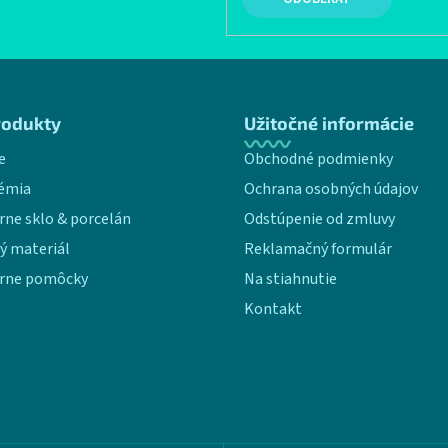
rodukty
Užitočné informácie
e
Obchodné podmienky
émia
Ochrana osobných údajov
rne sklo & porcelán
Odstúpenie od zmluvy
ý materiál
Reklamačný formulár
rne pomôcky
Na stiahnutie
Kontakt