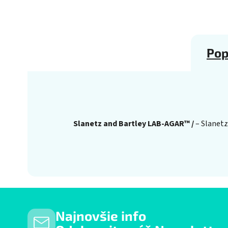
Pop
Slanetz and Bartley LAB-AGAR™ /
– Slanetz
Najnovšie info