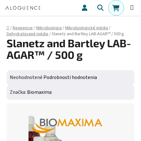
Prejsť na obsah
Hľadať
NÁKUPN
Domov
/
Reagencie
/
Mikrobiologia
/
Mikrobiologické média
/
Dehydratované média
/
Slanetz and Bartley LAB-AGAR™ / 500 g
Slanetz and Bartley LAB-
AGAR™ / 500 g
Priemerné hodnotenie produktu je 0,0 z 5 hviezdičiek.
Neohodnotené
Podrobnosti hodnotenia
Značka:
Biomaxima