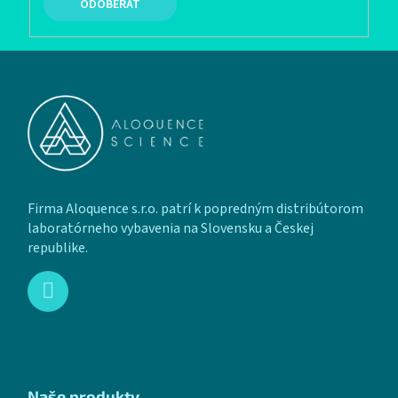
PRIHLÁSIŤ SA
Zápätie
Firma Aloquence s.r.o. patrí k popredným distribútorom
laboratórneho vybavenia na Slovensku a Českej
republike.
Naše produkty