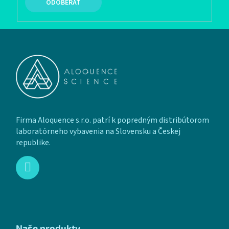
PRIHLÁSIŤ SA
Zápätie
Firma Aloquence s.r.o. patrí k popredným distribútorom
laboratórneho vybavenia na Slovensku a Českej
republike.
Naše produkty