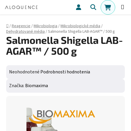
Prejsť na obsah
Hľadať
NÁKUPN
Domov
/
Reagencie
/
Mikrobiologia
/
Mikrobiologické média
/
Dehydratované média
/
Salmonella Shigella LAB-AGAR™ / 500 g
Salmonella Shigella LAB-
AGAR™ / 500 g
Priemerné hodnotenie produktu je 0,0 z 5 hviezdičiek.
Neohodnotené
Podrobnosti hodnotenia
Značka:
Biomaxima