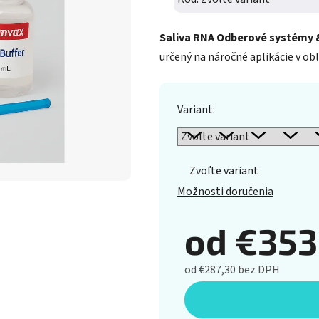
Saliva RNA Odberové systémy &
určený na náročné aplikácie v ob
Variant:
Zvoľte variant
Možnosti doručenia
od
€353
od
€287,30
bez DPH
Jednotková cena: