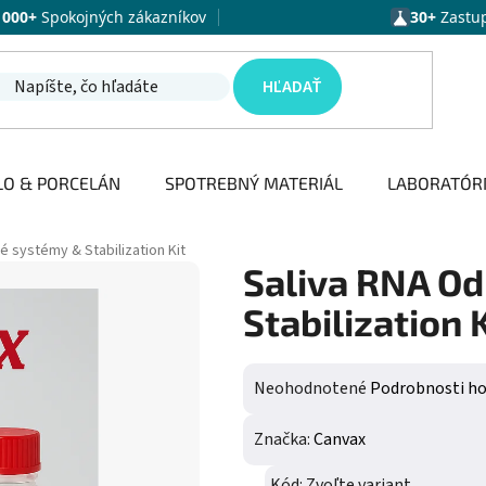
1000+
Spokojných zákazníkov
30+
Zastu
HĽADAŤ
LO & PORCELÁN
SPOTREBNÝ MATERIÁL
LABORATÓR
 systémy & Stabilization Kit
Saliva RNA O
Stabilization 
Priemerné hodnotenie produktu j
Neohodnotené
Podrobnosti h
Značka:
Canvax
Kód:
Zvoľte variant