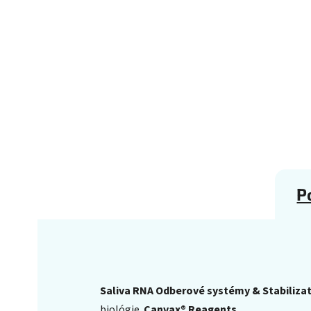
P
Saliva RNA Odberové systémy & Stabilizat
biológie.
Canvax® Reagents