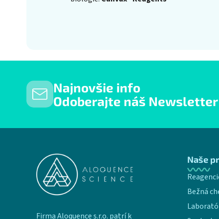
Najnovšie info
Odoberajte náš Newsletter
Zápätie
Naše p
Reagenci
Bežná ch
Laborató
Firma Aloquence s.r.o. patrí k