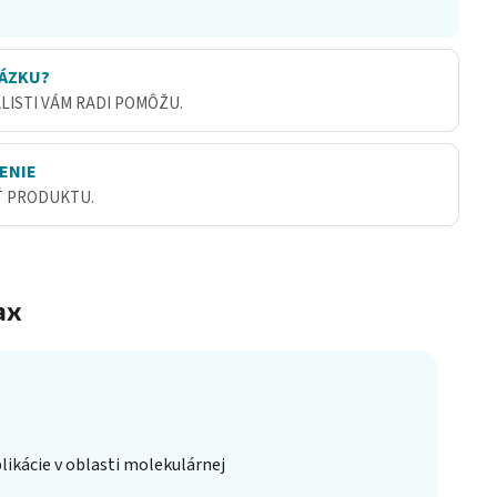
ÁZKU?
ALISTI VÁM RADI POMÔŽU.
ENIE
Ť PRODUKTU.
ax
likácie v oblasti molekulárnej