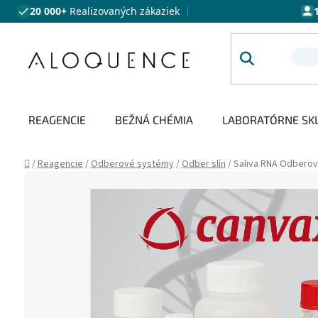
Prejsť na obsah
20 000+
Realizovaných zákaziek
REAGENCIE
BEŽNÁ CHÉMIA
LABORATÓRNE SK
Domov
/
Reagencie
/
Odberové systémy
/
Odber slín
/
Saliva RNA Odberové