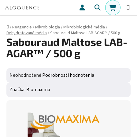
Prejsť na obsah
Hľadať
NÁKUPN
Domov
/
Reagencie
/
Mikrobiologia
/
Mikrobiologické média
/
Dehydratované média
/
Sabouraud Maltose LAB-AGAR™ / 500 g
Sabouraud Maltose LAB-
AGAR™ / 500 g
Priemerné hodnotenie produktu je 0,0 z 5 hviezdičiek.
Neohodnotené
Podrobnosti hodnotenia
Značka:
Biomaxima