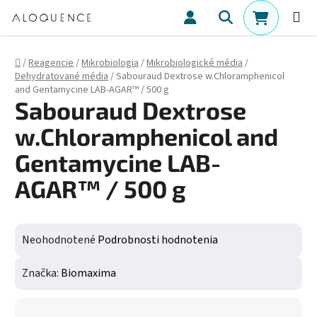
Prejsť na obsah
Hľadať
NÁKUPN
Domov
/
Reagencie
/
Mikrobiologia
/
Mikrobiologické média
/
Dehydratované média
/
Sabouraud Dextrose w.Chloramphenicol
and Gentamycine LAB-AGAR™ / 500 g
Sabouraud Dextrose
w.Chloramphenicol and
Gentamycine LAB-
AGAR™ / 500 g
Priemerné hodnotenie produktu je 0,0 z 5 hviezdičiek.
Neohodnotené
Podrobnosti hodnotenia
Značka:
Biomaxima