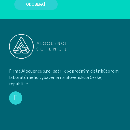
PRIHLÁSIŤ SA
Zápätie
Firma Aloquence s.r.o. patrí k popredným distribútorom
laboratórneho vybavenia na Slovensku a Českej
republike.