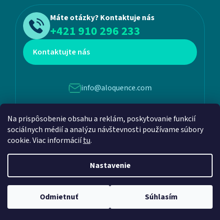
Máte otázky? Kontaktuje nás
+421 910 296 233
Kontaktujte nás
info@aloquence.com
Na prispôsobenie obsahu a reklám, poskytovanie funkcií
Martina Benku 6, 952 01, Vráble
sociálnych médií a analýzu návštevnosti používame súbory
cookie. Viac informácií
tu
.
Nastavenie
Vytvoril Shoptet
a
Adatelier
Odmietnuť
Súhlasím
Copyright 2026
Aloquence
. Všetky práva vyhradené.
Upraviť nastavenie cookies