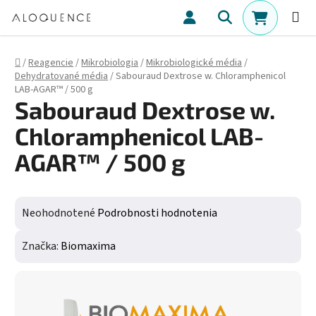
Prejsť na obsah
Hľadať
NÁKUPN
Domov
/
Reagencie
/
Mikrobiologia
/
Mikrobiologické média
/
Dehydratované média
/
Sabouraud Dextrose w. Chloramphenicol
LAB-AGAR™ / 500 g
Sabouraud Dextrose w.
Chloramphenicol LAB-
AGAR™ / 500 g
Priemerné hodnotenie produktu je 0,0 z 5 hviezdičiek.
Neohodnotené
Podrobnosti hodnotenia
Značka:
Biomaxima