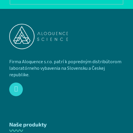
Zápätie
Firma Aloquence s.r.o. patrí k popredným distribútorom
laboratórneho vybavenia na Slovensku a Českej
republike.
Naše produkty