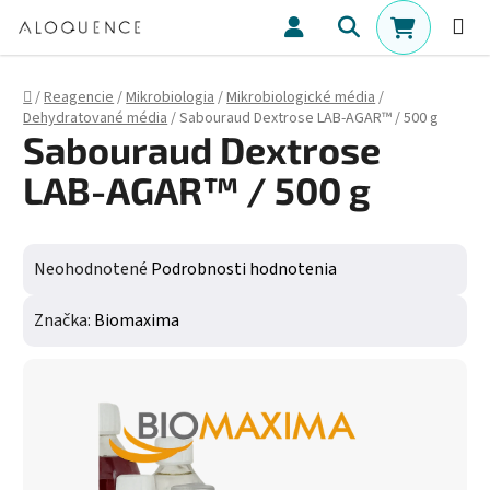
Prejsť na obsah
Hľadať
NÁKUPN
Domov
/
Reagencie
/
Mikrobiologia
/
Mikrobiologické média
/
Dehydratované média
/
Sabouraud Dextrose LAB-AGAR™ / 500 g
Sabouraud Dextrose
LAB-AGAR™ / 500 g
Priemerné hodnotenie produktu je 0,0 z 5 hviezdičiek.
Neohodnotené
Podrobnosti hodnotenia
Značka:
Biomaxima