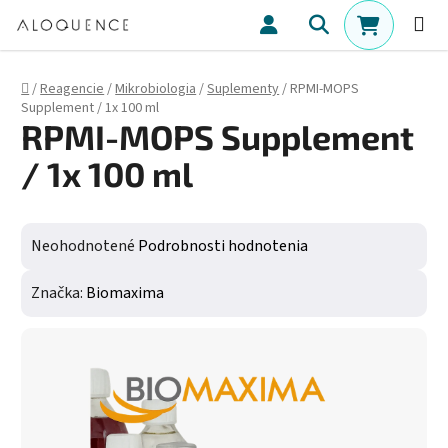
Prejsť na obsah
Hľadať
NÁKUPN
Domov
/
Reagencie
/
Mikrobiologia
/
Suplementy
/
RPMI-MOPS
Supplement / 1x 100 ml
RPMI-MOPS Supplement
/ 1x 100 ml
Priemerné hodnotenie produktu je 0,0 z 5 hviezdičiek.
Neohodnotené
Podrobnosti hodnotenia
Značka:
Biomaxima