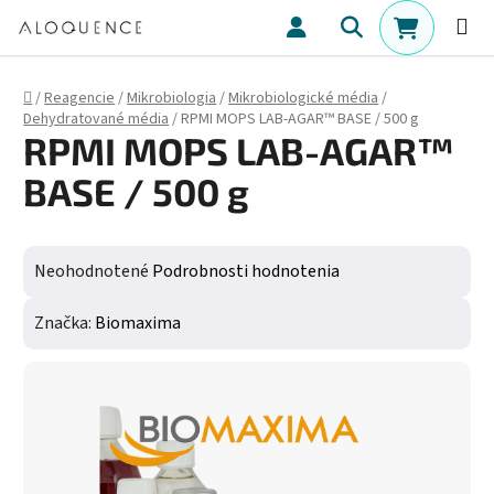
Prejsť na obsah
Hľadať
NÁKUPN
Domov
/
Reagencie
/
Mikrobiologia
/
Mikrobiologické média
/
Dehydratované média
/
RPMI MOPS LAB-AGAR™ BASE / 500 g
RPMI MOPS LAB-AGAR™
BASE / 500 g
Priemerné hodnotenie produktu je 0,0 z 5 hviezdičiek.
Neohodnotené
Podrobnosti hodnotenia
Značka:
Biomaxima