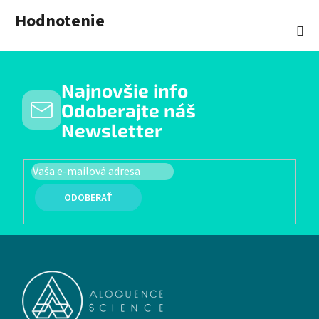
Hodnotenie
Najnovšie info
Odoberajte náš
Newsletter
PRIHLÁSIŤ SA
Zápätie