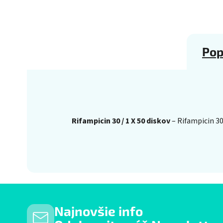
Pop
Rifampicin 30 / 1 X 50 diskov
– Rifampicin 30
Najnovšie info