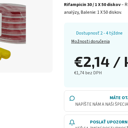
Rifampicin 30 / 1 X 50 diskov
– R
analýzy, Balenie: 1 X 50 diskov.
Dostupnosť 2 - 4 týždne
Možnosti doručenia
€2,14
/ 
€1,74 bez DPH
Jednotková cena:
MÁTE OT
NAPÍŠTE NÁM A NAŠI ŠPECI
POSLAŤ UPOZORN