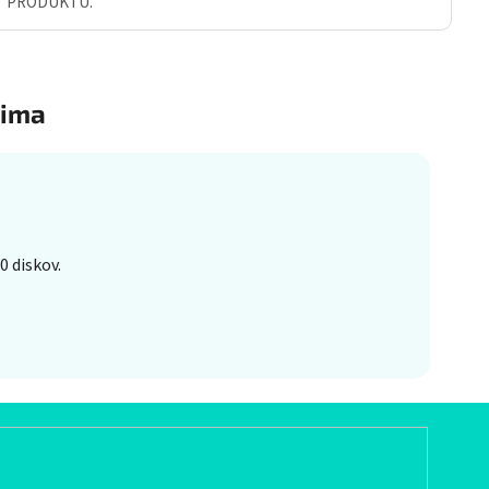
Ť PRODUKTU.
ima
0 diskov.