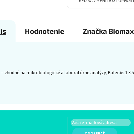
KEĎ SA ZMENÍ DOSTUPNOS
is
Hodnotenie
Značka
Biomax
 – vhodné na mikrobiologické a laboratórne analýzy, Balenie: 1 X 5
PRIHLÁSIŤ SA