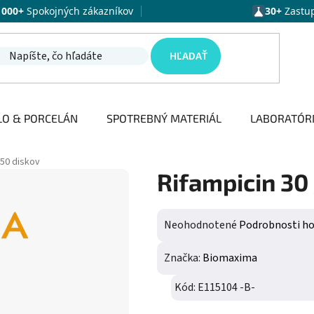
1000+
Spokojných zákazníkov
30+
Zastu
HĽADAŤ
LO & PORCELÁN
SPOTREBNÝ MATERIÁL
LABORATÓR
 50 diskov
Rifampicin 30 
Priemerné hodnotenie produktu j
Neohodnotené
Podrobnosti h
Značka:
Biomaxima
Kód:
E115104 -B-