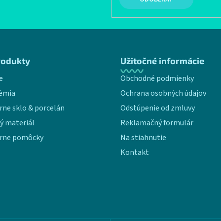
rodukty
Užitočné informácie
e
Obchodné podmienky
émia
Ochrana osobných údajov
rne sklo & porcelán
Odstúpenie od zmluvy
ý materiál
Reklamačný formulár
rne pomôcky
Na stiahnutie
Kontakt