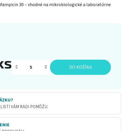
ifampicin 30 – vhodné na mikrobiologické a laboratórne
ks
DO KOŠÍKA
ÁZKU?
ALISTI VÁM RADI POMÔŽU.
ENIE