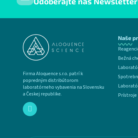
Odoberajte náš Newsletter
Zápätie
Naše p
Reagenci
Bežná ch
Laborató
Firma Aloquence s.r.o. patrí k
Spotrebn
popredným distribútorom
Laborató
laboratórneho vybavenia na Slovensku
a Českej republike.
Prístroje