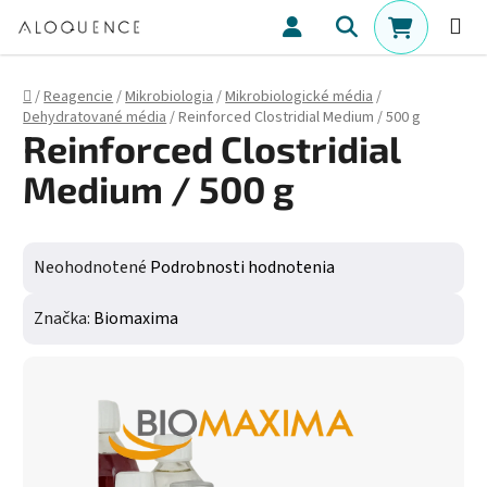
Prejsť na obsah
Hľadať
NÁKUPN
Domov
/
Reagencie
/
Mikrobiologia
/
Mikrobiologické média
/
Dehydratované média
/
Reinforced Clostridial Medium / 500 g
Reinforced Clostridial
Medium / 500 g
Priemerné hodnotenie produktu je 0,0 z 5 hviezdičiek.
Neohodnotené
Podrobnosti hodnotenia
Značka:
Biomaxima