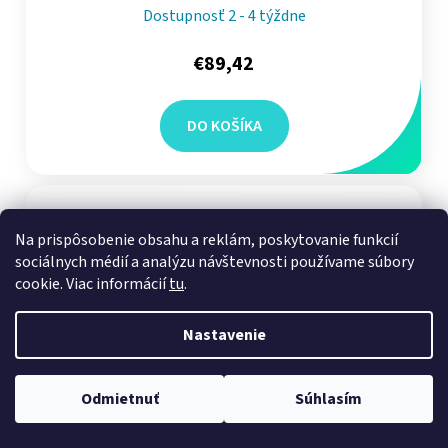
Dostupnosť 2 - 4 týždne
€89,42
DO KOŠÍKA
Na prispôsobenie obsahu a reklám, poskytovanie funkcií
sociálnych médií a analýzu návštevnosti používame súbory
cookie. Viac informácií
tu
.
Nastavenie
Odmietnuť
Súhlasím