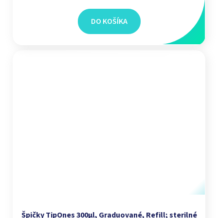
DO KOŠÍKA
Špičky TipOnes 300µl, Graduované, Refill; sterilné