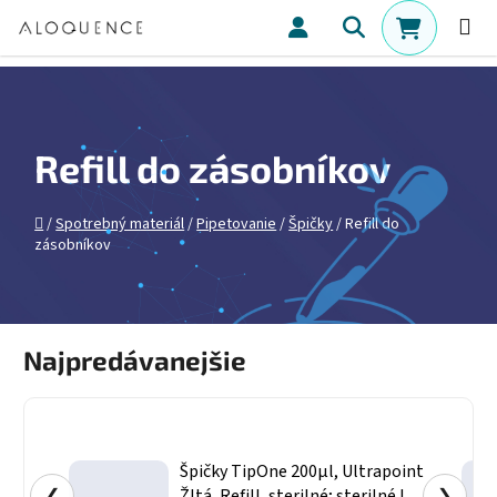
Prejsť na obsah
Hľadať
NÁKUPN
Refill do zásobníkov
Domov
/
Spotrebný materiál
/
Pipetovanie
/
Špičky
/
Refill do
zásobníkov
Najpredávanejšie
Špičky TipOne 200µl, Ultrapoint
❮
Žltá, Refill, sterilné; sterilné I
❯