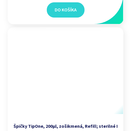
DO KOŠÍKA
Špičky TipOne, 200µl, zošikmená, Refill; sterilné I