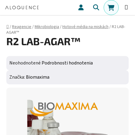
Prejsť na obsah
Hľadať
NÁKUPN
Domov
/
Reagencie
/
Mikrobiologia
/
Hotové média na miskách
/
R2 LAB-
AGAR™
R2 LAB-AGAR™
Priemerné hodnotenie produktu je 0,0 z 5 hviezdičiek.
Neohodnotené
Podrobnosti hodnotenia
Značka:
Biomaxima