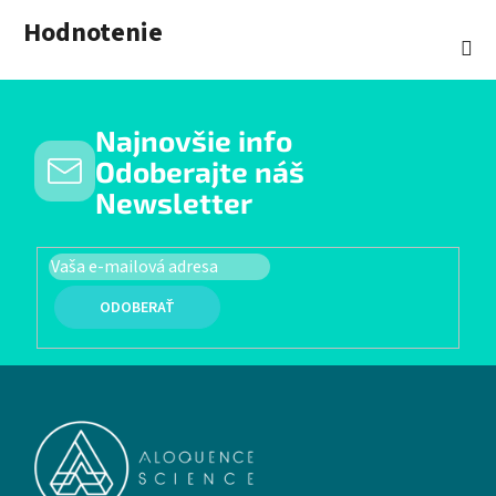
Hodnotenie
Najnovšie info
Odoberajte náš
Newsletter
PRIHLÁSIŤ SA
Zápätie