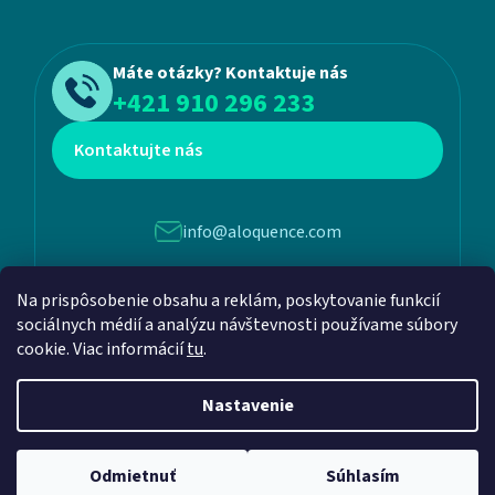
Máte otázky? Kontaktuje nás
+421 910 296 233
Kontaktujte nás
info@aloquence.com
Na prispôsobenie obsahu a reklám, poskytovanie funkcií
Martina Benku 6, 952 01, Vráble
sociálnych médií a analýzu návštevnosti používame súbory
cookie. Viac informácií
tu
.
Nastavenie
Vytvoril Shoptet
a
Adatelier
Odmietnuť
Súhlasím
Copyright 2026
Aloquence
. Všetky práva vyhradené.