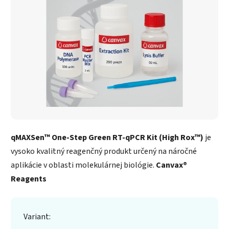
qMAXSen™ One-Step Green RT-qPCR Kit (High Rox™)
je
vysoko kvalitný reagenčný produkt určený na náročné
aplikácie v oblasti molekulárnej biológie.
Canvax®
Reagents
Variant: