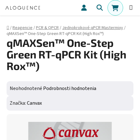
Prejsť na obsah
Hľadať
NÁKUPN
Domov
/
Reagencie
/
PCR & QPCR
/
Jednokrokové qPCR Mastermixy
/
qMAXSen™ One-Step Green RT-qPCR Kit (High Rox™)
qMAXSen™ One-Step
Green RT-qPCR Kit (High
Rox™)
Priemerné hodnotenie produktu je 0,0 z 5 hviezdičiek.
Neohodnotené
Podrobnosti hodnotenia
Značka:
Canvax