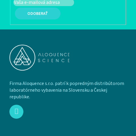
PRIHLÁSIŤ SA
Zápätie
Firma Aloquence s.r.o. patrí k popredným distribútorom
laboratórneho vybavenia na Slovensku a Českej
republike.