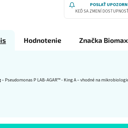
POSLAŤ UPOZORN
KEĎ SA ZMENÍ DOSTUPNOS
is
Hodnotenie
Značka
Biomax
g
– Pseudomonas P LAB-AGAR™ - King A – vhodné na mikrobiologick