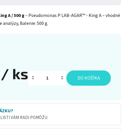
g A / 500 g
– Pseudomonas P LAB-AGAR™ - King A – vhodné
 analýzy, Balenie: 500 g.
9
/ ks
DO KOŠÍKA
ÁZKU?
ALISTI VÁM RADI POMÔŽU.