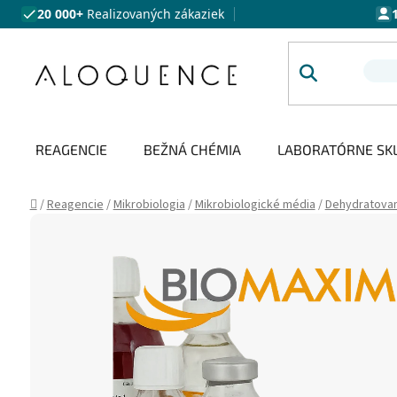
Prejsť na obsah
20 000+
Realizovaných zákaziek
REAGENCIE
BEŽNÁ CHÉMIA
LABORATÓRNE SK
Domov
/
Reagencie
/
Mikrobiologia
/
Mikrobiologické média
/
Dehydratova