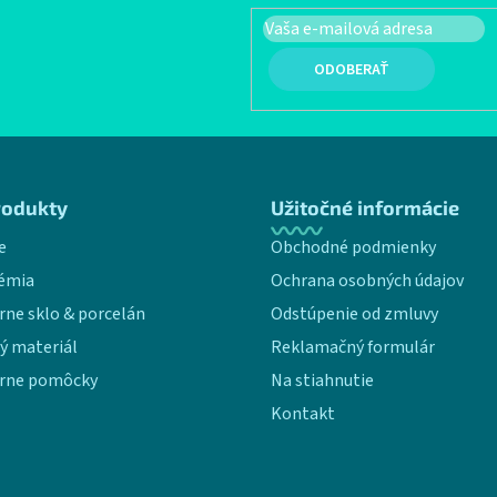
PRIHLÁSIŤ SA
rodukty
Užitočné informácie
e
Obchodné podmienky
émia
Ochrana osobných údajov
rne sklo & porcelán
Odstúpenie od zmluvy
ý materiál
Reklamačný formulár
rne pomôcky
Na stiahnutie
Kontakt