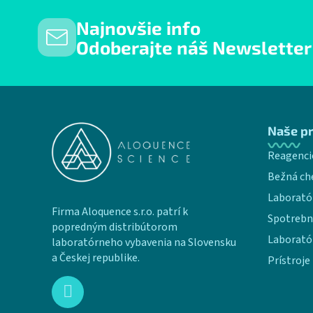
Najnovšie info
Odoberajte náš Newsletter
Zápätie
Naše p
Reagenci
Bežná ch
Laborató
Firma Aloquence s.r.o. patrí k
Spotrebn
popredným distribútorom
Laborató
laboratórneho vybavenia na Slovensku
a Českej republike.
Prístroje