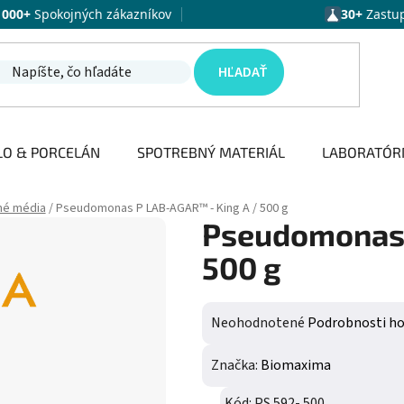
1000+
Spokojných zákazníkov
30+
Zastu
HĽADAŤ
LO & PORCELÁN
SPOTREBNÝ MATERIÁL
LABORATÓR
né média
/
Pseudomonas P LAB-AGAR™ - King A / 500 g
Pseudomonas 
500 g
Priemerné hodnotenie produktu j
Neohodnotené
Podrobnosti h
Značka:
Biomaxima
Kód:
PS 592- 500