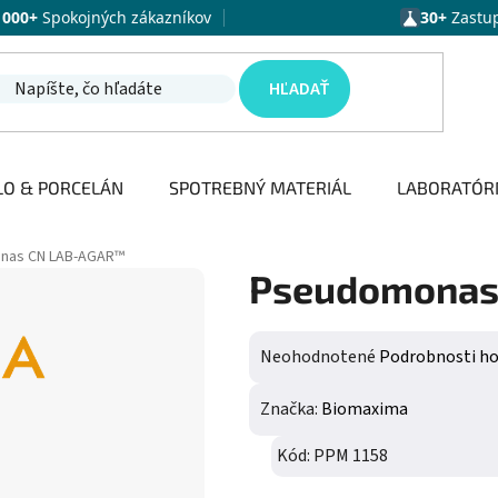
1000+
Spokojných zákazníkov
30+
Zastu
HĽADAŤ
LO & PORCELÁN
SPOTREBNÝ MATERIÁL
LABORATÓR
nas CN LAB-AGAR™
Pseudomonas
Priemerné hodnotenie produktu j
Neohodnotené
Podrobnosti h
Značka:
Biomaxima
Kód:
PPM 1158