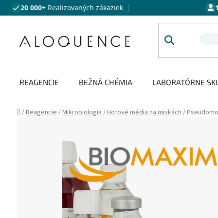
Prejsť na obsah
20 000+
Realizovaných zákaziek
REAGENCIE
BEŽNÁ CHÉMIA
LABORATÓRNE SK
Domov
/
Reagencie
/
Mikrobiologia
/
Hotové média na miskách
/
Pseudomo