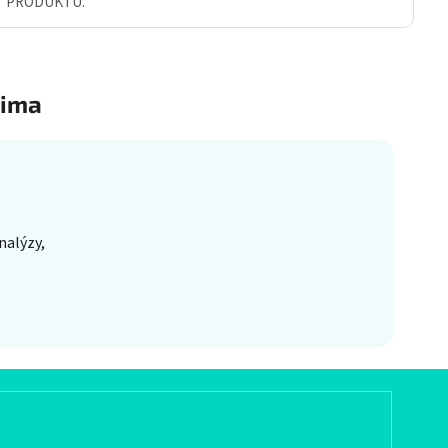
Ť PRODUKTU.
ima
nalýzy,