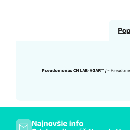
Pop
Pseudomonas CN LAB-AGAR™ /
– Pseudomo
Najnovšie info