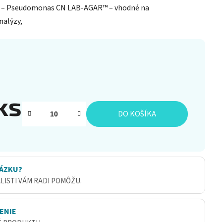
/
– Pseudomonas CN LAB-AGAR™ – vhodné na
nalýzy,
ks
DO KOŠÍKA
ÁZKU?
ALISTI VÁM RADI POMÔŽU.
ENIE