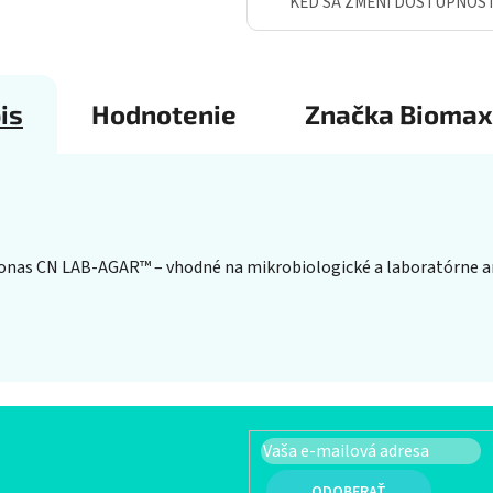
KEĎ SA ZMENÍ DOSTUPNOS
is
Hodnotenie
Značka
Biomax
nas CN LAB-AGAR™ – vhodné na mikrobiologické a laboratórne a
PRIHLÁSIŤ SA