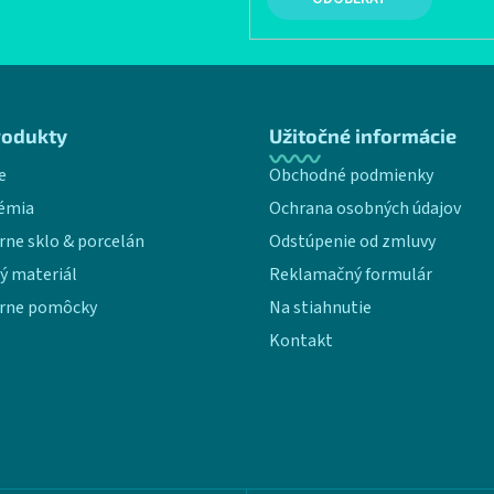
rodukty
Užitočné informácie
e
Obchodné podmienky
émia
Ochrana osobných údajov
rne sklo & porcelán
Odstúpenie od zmluvy
ý materiál
Reklamačný formulár
rne pomôcky
Na stiahnutie
Kontakt