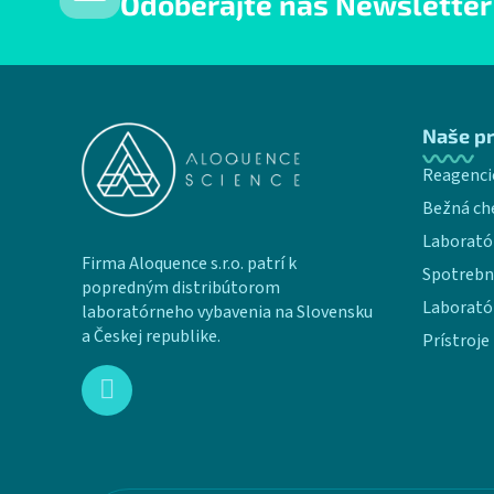
Odoberajte náš Newsletter
Zápätie
Naše p
Reagenci
Bežná ch
Laborató
Firma Aloquence s.r.o. patrí k
Spotrebn
popredným distribútorom
Laborató
laboratórneho vybavenia na Slovensku
a Českej republike.
Prístroje