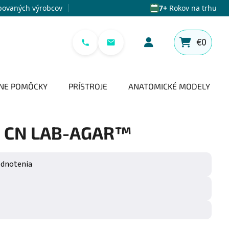
povaných výrobcov
7+
Rokov na trhu
€0
NÁKUPNÝ 
NE POMÔCKY
PRÍSTROJE
ANATOMICKÉ MODELY
 CN LAB-AGAR™
e 0,0 z 5 hviezdičiek.
odnotenia