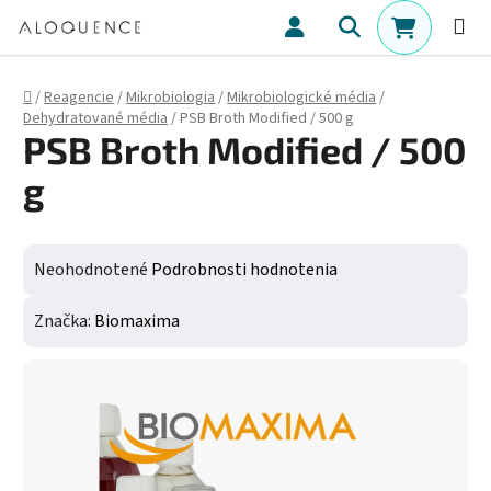
Prejsť na obsah
Hľadať
NÁKUPN
Domov
/
Reagencie
/
Mikrobiologia
/
Mikrobiologické média
/
Dehydratované média
/
PSB Broth Modified / 500 g
PSB Broth Modified / 500
g
Priemerné hodnotenie produktu je 0,0 z 5 hviezdičiek.
Neohodnotené
Podrobnosti hodnotenia
Značka:
Biomaxima