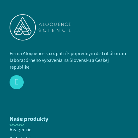
Zápätie
Firma Aloquence s.r.o. patrí k popredným distribútorom
laboratórneho vybavenia na Slovensku a Českej
republike.
Naše produkty
Reagencie