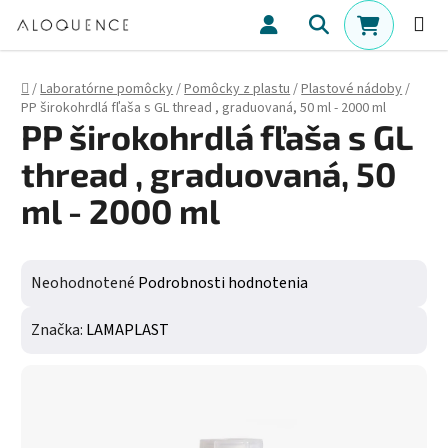
Prejsť na obsah
Hľadať
NÁKUPN
Domov
/
Laboratórne pomôcky
/
Pomôcky z plastu
/
Plastové nádoby
/
PP širokohrdlá fľaša s GL thread , graduovaná, 50 ml - 2000 ml
PP širokohrdlá fľaša s GL
thread , graduovaná, 50
ml - 2000 ml
Priemerné hodnotenie produktu je 0,0 z 5 hviezdičiek.
Neohodnotené
Podrobnosti hodnotenia
Značka:
LAMAPLAST