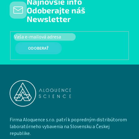
Najnovšie info
Odoberajte náš
Newsletter
PRIHLÁSIŤ SA
Zápätie
Firma Aloquence s.r.o. patrí k popredným distribútorom
laboratórneho vybavenia na Slovensku a Českej
republike.