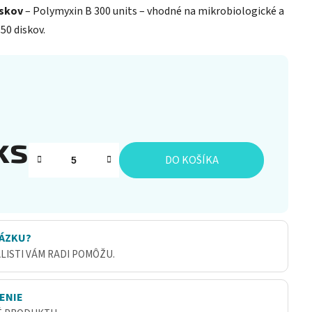
iskov
– Polymyxin B 300 units – vhodné na mikrobiologické a
50 diskov.
ks
DO KOŠÍKA
ÁZKU?
ALISTI VÁM RADI POMÔŽU.
ENIE