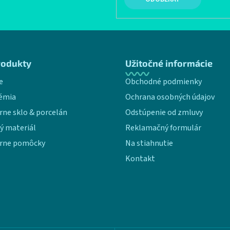
rodukty
Užitočné informácie
e
Obchodné podmienky
émia
Ochrana osobných údajov
rne sklo & porcelán
Odstúpenie od zmluvy
ý materiál
Reklamačný formulár
rne pomôcky
Na stiahnutie
Kontakt