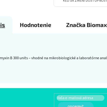
KEĎ SA ZMENÍ DOSTUPNOS
is
Hodnotenie
Značka
Biomax
myxin B 300 units – vhodné na mikrobiologické a laboratórne analýz
PRIHLÁSIŤ SA