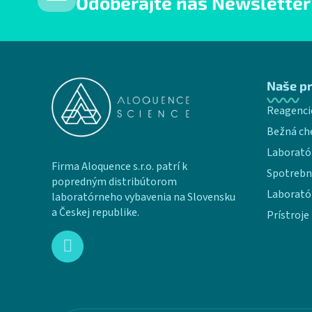
Odoberajte náš Newsletter
Zápätie
Naše p
Reagenci
Bežná ch
Laborató
Firma Aloquence s.r.o. patrí k
Spotrebn
popredným distribútorom
Laborató
laboratórneho vybavenia na Slovensku
a Českej republike.
Prístroje