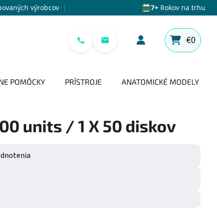
povaných výrobcov
7+
Rokov na trhu
€0
NÁKUPNÝ 
NE POMÔCKY
PRÍSTROJE
ANATOMICKÉ MODELY
0 units / 1 X 50 diskov
e 0,0 z 5 hviezdičiek.
odnotenia