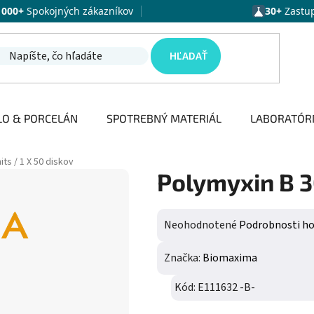
1000+
Spokojných zákazníkov
30+
Zastu
HĽADAŤ
LO & PORCELÁN
SPOTREBNÝ MATERIÁL
LABORATÓR
ts / 1 X 50 diskov
Polymyxin B 30
Priemerné hodnotenie produktu j
Neohodnotené
Podrobnosti h
Značka:
Biomaxima
Kód:
E111632 -B-