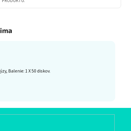
Ť PRODUKTU.
ima
y, Balenie: 1 X 50 diskov.