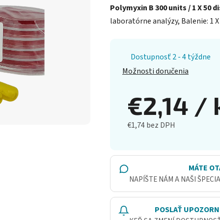
Polymyxin B 300 units / 1 X 50 d
laboratórne analýzy, Balenie: 1 X 
Dostupnosť 2 - 4 týždne
Možnosti doručenia
€2,14
/ 
€1,74 bez DPH
Jednotková cena:
MÁTE OT
NAPÍŠTE NÁM A NAŠI ŠPECI
POSLAŤ UPOZORN