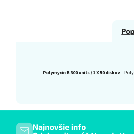
Pop
Polymyxin B 300 units / 1 X 50 diskov
– Poly
Najnovšie info