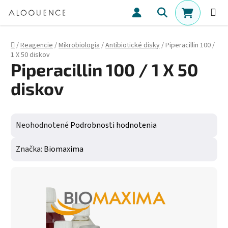
Prejsť na obsah
Hľadať
NÁKUPN
Domov
/
Reagencie
/
Mikrobiologia
/
Antibiotické disky
/
Piperacillin 100 /
1 X 50 diskov
Piperacillin 100 / 1 X 50
diskov
Priemerné hodnotenie produktu je 0,0 z 5 hviezdičiek.
Neohodnotené
Podrobnosti hodnotenia
Značka:
Biomaxima