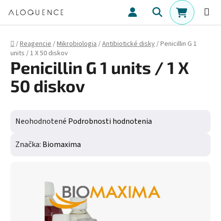
Prejsť na obsah
Hľadať
NÁKUPN
Domov
/
Reagencie
/
Mikrobiologia
/
Antibiotické disky
/
Penicillin G 1
units / 1 X 50 diskov
Penicillin G 1 units / 1 X
50 diskov
Priemerné hodnotenie produktu je 0,0 z 5 hviezdičiek.
Neohodnotené
Podrobnosti hodnotenia
Značka:
Biomaxima