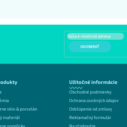
PRIHLÁSIŤ SA
rodukty
Užitočné informácie
e
Obchodné podmienky
émia
Ochrana osobných údajov
rne sklo & porcelán
Odstúpenie od zmluvy
ý materiál
Reklamačný formulár
rne pomôcky
Na stiahnutie