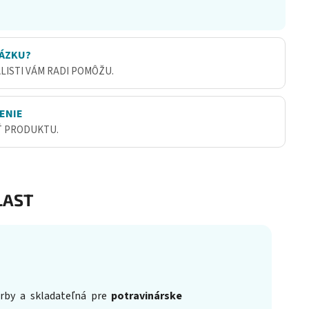
ÁZKU?
ALISTI VÁM RADI POMÔŽU.
ENIE
Ť PRODUKTU.
AST
farby a skladateľná pre
potravinárske