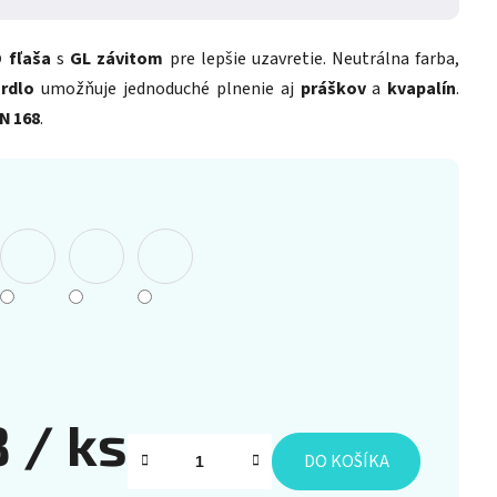
 fľaša
s
GL závitom
pre lepšie uzavretie. Neutrálna farba,
hrdlo
umožňuje jednoduché plnenie aj
práškov
a
kvapalín
.
N 168
.
8
/ ks
DO KOŠÍKA