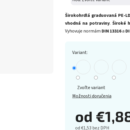
Širokohrdlá graduovaná PE‑LD
vhodná na potraviny
.
Široké 
Vyhovuje normám
DIN 13316
a
DI
Variant:
Zvoľte variant
Možnosti doručenia
od
€1,8
od
€1,53
bez DPH