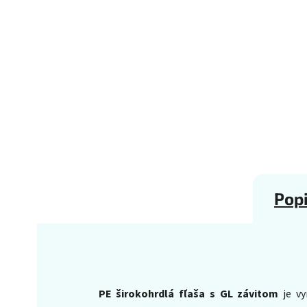
Pop
PE širokohrdlá fľaša s GL závitom
je v