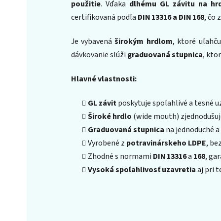
použitie
. Vďaka
dlhému GL závitu na hr
certifikovaná podľa
DIN 13316 a DIN 168
, čo 
Je vybavená
širokým hrdlom
, ktoré uľahč
dávkovanie slúži
graduovaná stupnica
, kto
Hlavné vlastnosti:
GL závit
poskytuje spoľahlivé a tesné u
Široké hrdlo
(wide mouth) zjednodušuje
Graduovaná stupnica
na jednoduché a
Vyrobené z
potravinárskeho LDPE
, be
Zhodné s normami
DIN 13316
a
168
, ga
Vysoká spoľahlivosť uzavretia
aj pri 