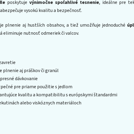
dle
poskytuje
výnimočne spoľahlivé tesnenie
, ideálne pre te
zabezpečuje vysokú kvalitu a bezpečnosť.
uje plnenie aj hustších obsahov, a tiež umožňuje jednoduché
úp
rá eliminuje nutnosť odmeriek či valcov.
zavretie
 plnenie aj práškov či granúl
 presné dávkovanie
zpečné pre priame použitie s jedlom
rantujúce kvalitu a kompatibilitu s európskymi štandardmi
tekutinách alebo viskóznych materiáloch