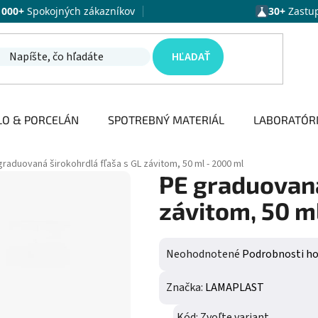
1000+
Spokojných zákazníkov
30+
Zastu
HĽADAŤ
LO & PORCELÁN
SPOTREBNÝ MATERIÁL
LABORATÓR
graduovaná širokohrdlá fľaša s GL závitom, 50 ml - 2000 ml
PE graduovaná
závitom, 50 m
Priemerné hodnotenie produktu j
Neohodnotené
Podrobnosti h
Značka:
LAMAPLAST
Kód:
Zvoľte variant