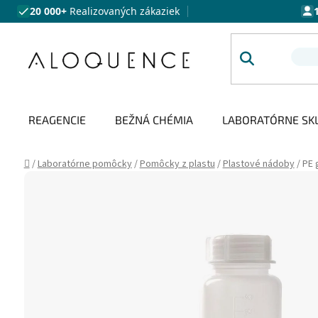
Prejsť na obsah
20 000+
Realizovaných zákaziek
REAGENCIE
BEŽNÁ CHÉMIA
LABORATÓRNE SK
Domov
/
Laboratórne pomôcky
/
Pomôcky z plastu
/
Plastové nádoby
/
PE 