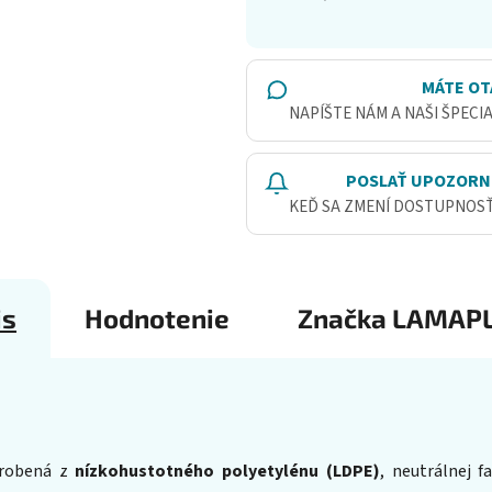
Jednotková cena:
MÁTE OT
NAPÍŠTE NÁM A NAŠI ŠPECI
POSLAŤ UPOZORN
KEĎ SA ZMENÍ DOSTUPNOS
is
Hodnotenie
Značka
LAMAPL
yrobená z
nízkohustotného polyetylénu (LDPE)
, neutrálnej 