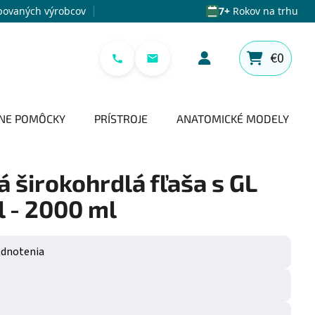
povaných výrobcov
7+
Rokov na trhu
€0
NÁKUPNÝ 
NE POMÔCKY
PRÍSTROJE
ANATOMICKÉ MODELY
 širokohrdlá fľaša s GL
l - 2000 ml
e 0,0 z 5 hviezdičiek.
odnotenia