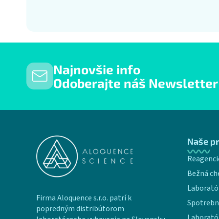
Najnovšie info
Odoberajte náš Newsletter
Zápätie
Naše p
Reagenci
Bežná ch
Laborató
Firma Aloquence s.r.o. patrí k
Spotrebn
popredným distribútorom
Laborató