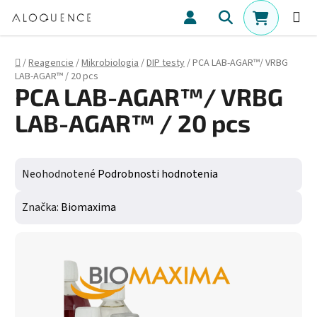
Prejsť na obsah
Hľadať
NÁKUPN
Domov
/
Reagencie
/
Mikrobiologia
/
DIP testy
/
PCA LAB-AGAR™/ VRBG
LAB-AGAR™ / 20 pcs
PCA LAB-AGAR™/ VRBG
LAB-AGAR™ / 20 pcs
Priemerné hodnotenie produktu je 0,0 z 5 hviezdičiek.
Neohodnotené
Podrobnosti hodnotenia
Značka:
Biomaxima