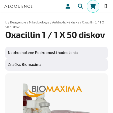
Prejsť na obsah
Hľadať
NÁKUPN
Domov
/
Reagencie
/
Mikrobiologia
/
Antibiotické disky
/
Oxacillin 1 / 1 X
50 diskov
Oxacillin 1 / 1 X 50 diskov
Priemerné hodnotenie produktu je 0,0 z 5 hviezdičiek.
Neohodnotené
Podrobnosti hodnotenia
Značka:
Biomaxima