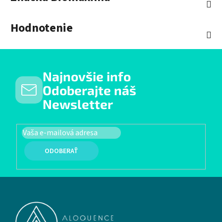
Hodnotenie
Najnovšie info
Odoberajte náš
Newsletter
PRIHLÁSIŤ SA
Zápätie