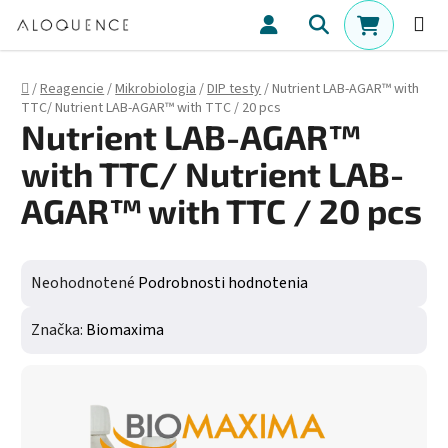
Prejsť na obsah
Hľadať
NÁKUPN
Domov
/
Reagencie
/
Mikrobiologia
/
DIP testy
/
Nutrient LAB-AGAR™ with
TTC/ Nutrient LAB-AGAR™ with TTC / 20 pcs
Nutrient LAB-AGAR™
with TTC/ Nutrient LAB-
AGAR™ with TTC / 20 pcs
Priemerné hodnotenie produktu je 0,0 z 5 hviezdičiek.
Neohodnotené
Podrobnosti hodnotenia
Značka:
Biomaxima