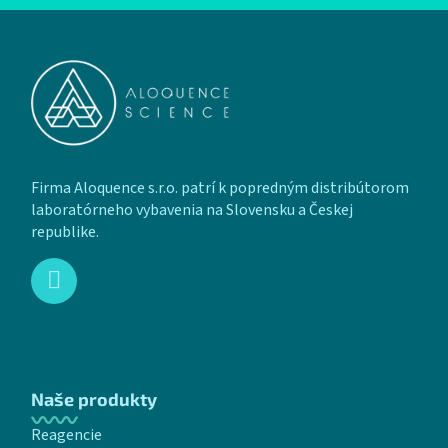
Zápätie
Firma Aloquence s.r.o. patrí k popredným distribútorom
laboratórneho vybavenia na Slovensku a Českej
republike.
Naše produkty
Reagencie