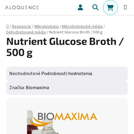
Prejsť na obsah
Hľadať
NÁKUPN
Domov
/
Reagencie
/
Mikrobiologia
/
Mikrobiologické média
/
Dehydratované média
/
Nutrient Glucose Broth / 500 g
Nutrient Glucose Broth /
500 g
Priemerné hodnotenie produktu je 0,0 z 5 hviezdičiek.
Neohodnotené
Podrobnosti hodnotenia
Značka:
Biomaxima