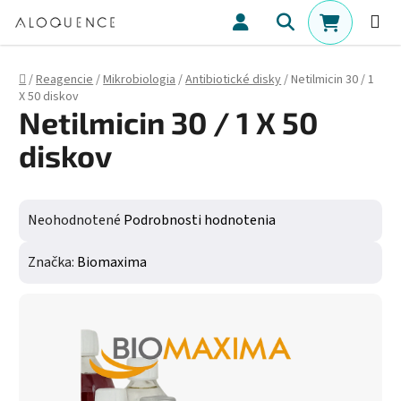
Prejsť na obsah
Hľadať
NÁKUPN
Domov
/
Reagencie
/
Mikrobiologia
/
Antibiotické disky
/
Netilmicin 30 / 1
X 50 diskov
Netilmicin 30 / 1 X 50
diskov
Priemerné hodnotenie produktu je 0,0 z 5 hviezdičiek.
Neohodnotené
Podrobnosti hodnotenia
Značka:
Biomaxima