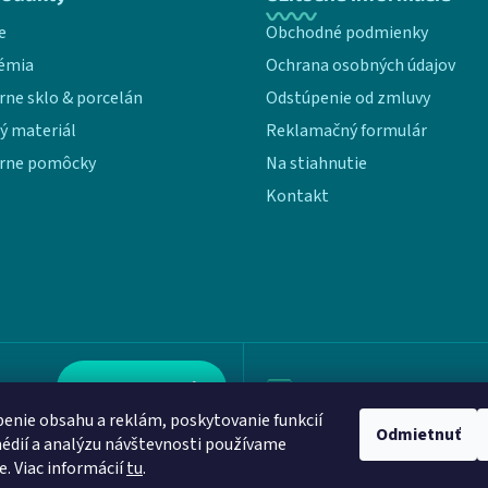
e
Obchodné podmienky
émia
Ochrana osobných údajov
rne sklo & porcelán
Odstúpenie od zmluvy
ý materiál
Reklamačný formulár
rne pomôcky
Na stiahnutie
Kontakt
Kontaktujte nás
info@aloquence.com
enie obsahu a reklám, poskytovanie funkcií
Odmietnuť
édií a analýzu návštevnosti používame
e. Viac informácií
tu
.