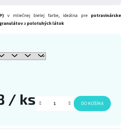
P)
v mliečnej bielej farbe, ideálna pre
potravinárske
granulátov
a
polotuhých látok
8
/ ks
DO KOŠÍKA