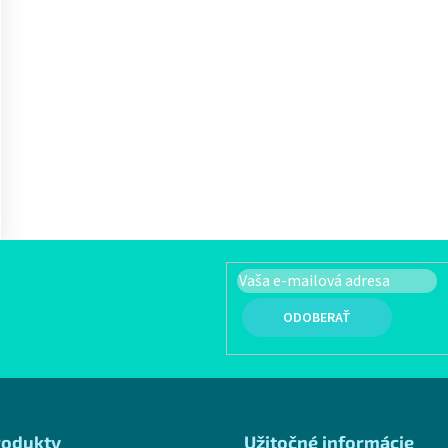
PRIHLÁSIŤ SA
rodukty
Užitočné informácie