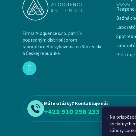
Reagenci
Bežná ch
Laborató
Firma Aloquence s.r.o. patrí k
Spotrebn
popredným distribútorom
Laborató
laboratórneho vybavenia na Slovensku
a Českej republike.
Prístroje
Máte otázky? Kontaktuje nás
+421 910 296 233
Na prispôsob
sociálnych m
súbory cooki