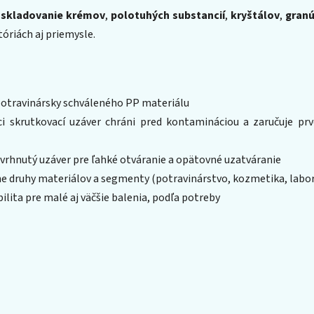
a
skladovanie krémov
,
polotuhých substancií
,
kryštálov
,
granú
tóriách aj priemysle.
potravinársky schváleného PP materiálu
 skrutkovací uzáver chráni pred kontamináciou a zaručuje prv
vrhnutý uzáver pre ľahké otváranie a opätovné uzatváranie
e druhy materiálov a segmenty (potravinárstvo, kozmetika, labor
bilita pre malé aj väčšie balenia, podľa potreby