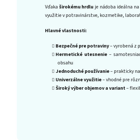
Vďaka
širokému hrdlu
je nádoba ideálna n
využitie v potravinárstve, kozmetike, labora
Hlavné vlastnosti:
Bezpečné pre potraviny
– vyrobená z 
Hermetické utesnenie
– samotesniaci
obsahu
Jednoduché používanie
– prakticky na
Univerzálne využitie
– vhodné pre rôzn
Široký výber objemov a variant
– flexi