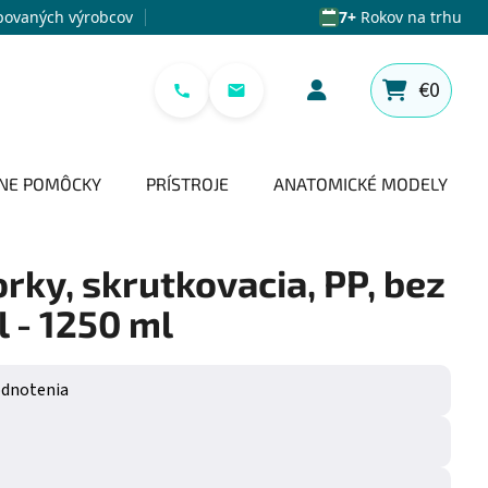
povaných výrobcov
7+
Rokov na trhu
€0
NÁKUPNÝ 
NE POMÔCKY
PRÍSTROJE
ANATOMICKÉ MODELY
rky, skrutkovacia, PP, bez
 - 1250 ml
e 0,0 z 5 hviezdičiek.
odnotenia