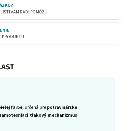
ÁZKU?
ALISTI VÁM RADI POMÔŽU.
ENIE
Ť PRODUKTU.
AST
ielej farbe
, určená pre
potravinárske
samotesniaci tlakový mechanizmus