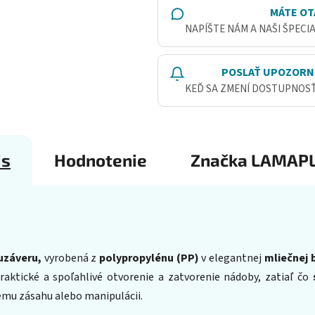
MÁTE OT
NAPÍŠTE NÁM A NAŠI ŠPECI
POSLAŤ UPOZORN
KEĎ SA ZMENÍ DOSTUPNOS
is
Hodnotenie
Značka
LAMAPL
 uzáveru,
vyrobená z
polypropylénu (PP)
v elegantnej
mliečnej b
aktické a spoľahlivé otvorenie a zatvorenie nádoby, zatiaľ čo
ému zásahu alebo manipulácii.