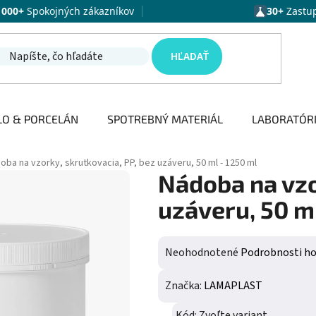
1000+
Spokojných zákazníkov
30+
Zastu
HĽADAŤ
LO & PORCELÁN
SPOTREBNÝ MATERIÁL
LABORATÓR
oba na vzorky, skrutkovacia, PP, bez uzáveru, 50 ml - 1250 ml
Nádoba na vzo
uzáveru, 50 ml
Priemerné hodnotenie produktu j
Neohodnotené
Podrobnosti h
Značka:
LAMAPLAST
Kód:
Zvoľte variant