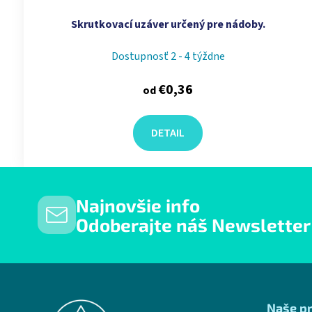
Skrutkovací uzáver určený pre nádoby.
Dostupnosť 2 - 4 týždne
€0,36
od
DETAIL
Najnovšie info
Odoberajte náš Newsletter
Zápätie
Naše p