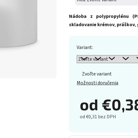
Nádoba z polypropylénu (P
skladovanie
krémov
,
práškov
,
Variant:
Zvoľte variant
Možnosti doručenia
od
€0,3
od
€0,31
bez DPH
Jednotková cena: