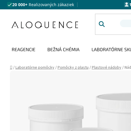
Prejsť na obsah
20 000+
Realizovaných zákaziek
REAGENCIE
BEŽNÁ CHÉMIA
LABORATÓRNE SK
Domov
/
Laboratórne pomôcky
/
Pomôcky z plastu
/
Plastové nádoby
/
Nád