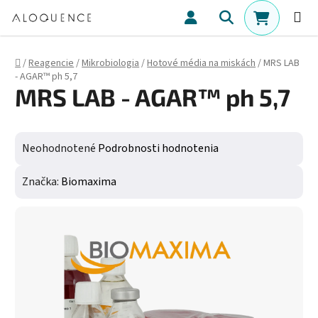
Prejsť na obsah
Hľadať
NÁKUPN
Domov
/
Reagencie
/
Mikrobiologia
/
Hotové média na miskách
/
MRS LAB
- AGAR™ ph 5,7
MRS LAB - AGAR™ ph 5,7
Priemerné hodnotenie produktu je 0,0 z 5 hviezdičiek.
Neohodnotené
Podrobnosti hodnotenia
Značka:
Biomaxima