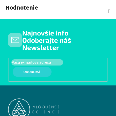
Hodnotenie
Najnovšie info
Odoberajte náš
Newsletter
PRIHLÁSIŤ SA
Zápätie