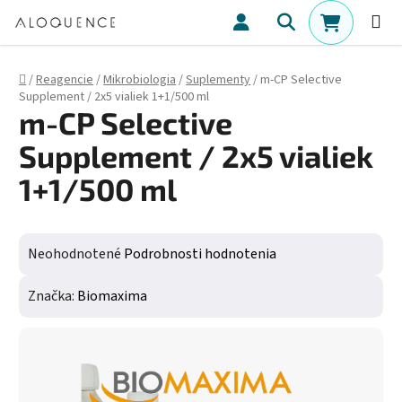
Prejsť na obsah
Hľadať
NÁKUPN
Domov
/
Reagencie
/
Mikrobiologia
/
Suplementy
/
m-CP Selective
Supplement / 2x5 vialiek 1+1/500 ml
m-CP Selective
Supplement / 2x5 vialiek
1+1/500 ml
Priemerné hodnotenie produktu je 0,0 z 5 hviezdičiek.
Neohodnotené
Podrobnosti hodnotenia
Značka:
Biomaxima