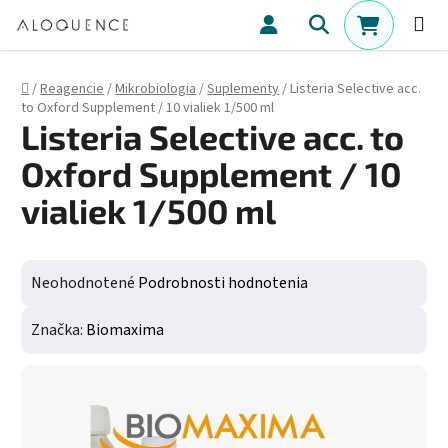
Prejsť na obsah
Hľadať
NÁKUPN
Domov
/
Reagencie
/
Mikrobiologia
/
Suplementy
/
Listeria Selective acc.
to Oxford Supplement / 10 vialiek 1/500 ml
Listeria Selective acc. to
Oxford Supplement / 10
vialiek 1/500 ml
Priemerné hodnotenie produktu je 0,0 z 5 hviezdičiek.
Neohodnotené
Podrobnosti hodnotenia
Značka:
Biomaxima