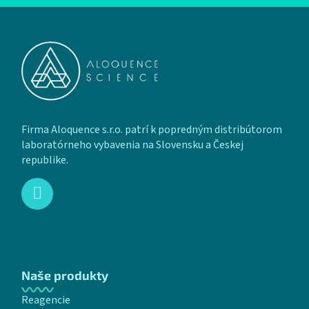
Zápätie
Firma Aloquence s.r.o. patrí k popredným distribútorom
laboratórneho vybavenia na Slovensku a Českej
republike.
Naše produkty
Reagencie