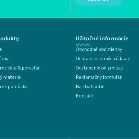
rodukty
Užitočné informácie
e
Obchodné podmienky
émia
Ochrana osobných údajov
rne sklo & porcelán
Odstúpenie od zmluvy
ý materiál
Reklamačný formulár
rne pomôcky
Na stiahnutie
Kontakt