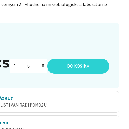
ncomycin 2 – vhodné na mikrobiologické a laboratórne
ks
DO KOŠÍKA
ÁZKU?
ALISTI VÁM RADI POMÔŽU.
ENIE