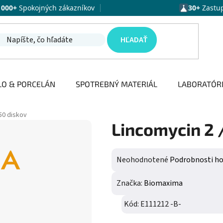
1000+
Spokojných zákazníkov
30+
Zastu
HĽADAŤ
LO & PORCELÁN
SPOTREBNÝ MATERIÁL
LABORATÓR
 50 diskov
Lincomycin 2 /
Priemerné hodnotenie produktu j
Neohodnotené
Podrobnosti h
Značka:
Biomaxima
Kód:
E111212 -B-