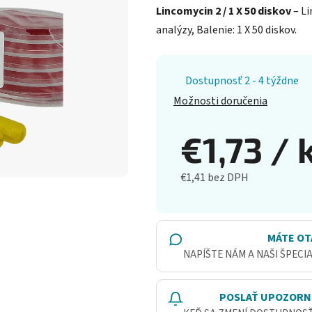
Lincomycin 2 / 1 X 50 diskov
– Li
analýzy, Balenie: 1 X 50 diskov.
Dostupnosť 2 - 4 týždne
Možnosti doručenia
€1,73
/ 
€1,41 bez DPH
Jednotková cena:
MÁTE OT
NAPÍŠTE NÁM A NAŠI ŠPECI
POSLAŤ UPOZORN