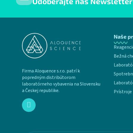
Odoberajte náš Newsletter
Zápätie
Naše p
Reagenci
Bežná ch
Laborató
Firma Aloquence s.r.o. patrí k
Spotrebn
popredným distribútorom
Laborató
laboratórneho vybavenia na Slovensku
a Českej republike.
Prístroje