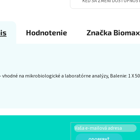
KEĎ SA ZMENÍ DOSTUPNOS
is
Hodnotenie
Značka
Biomax
 vhodné na mikrobiologické a laboratórne analýzy, Balenie: 1 X 50 
PRIHLÁSIŤ SA