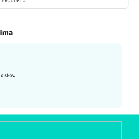
Ť PRODUKTU.
ima
diskov.