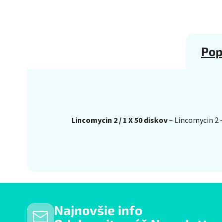
Pop
Lincomycin 2 / 1 X 50 diskov
– Lincomycin 2 –
Najnovšie info