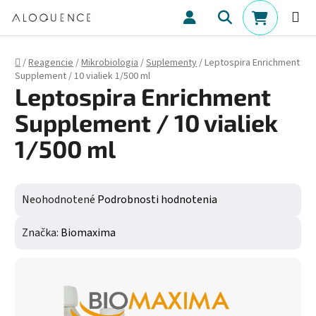
Prejsť na obsah
Hľadať
NÁKUPN
Domov
/
Reagencie
/
Mikrobiologia
/
Suplementy
/
Leptospira Enrichment
Supplement / 10 vialiek 1/500 ml
Leptospira Enrichment
Supplement / 10 vialiek
1/500 ml
Priemerné hodnotenie produktu je 0,0 z 5 hviezdičiek.
Neohodnotené
Podrobnosti hodnotenia
Značka:
Biomaxima