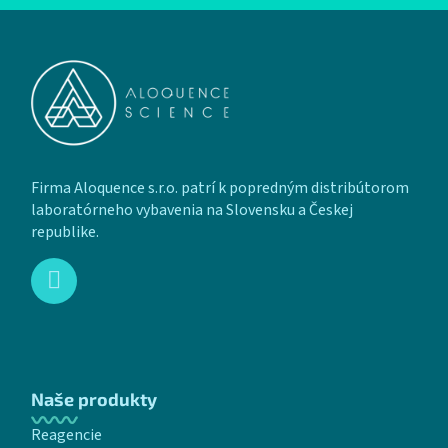
Zápätie
Firma Aloquence s.r.o. patrí k popredným distribútorom
laboratórneho vybavenia na Slovensku a Českej
republike.
Naše produkty
Reagencie