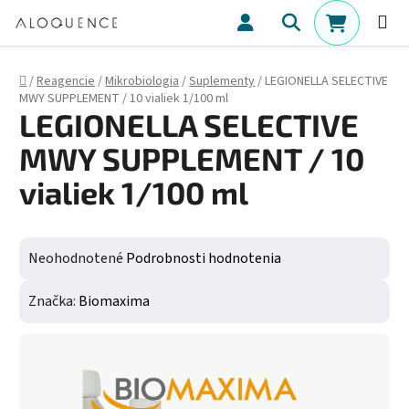
Prejsť na obsah
Hľadať
NÁKUPN
Domov
/
Reagencie
/
Mikrobiologia
/
Suplementy
/
LEGIONELLA SELECTIVE
MWY SUPPLEMENT / 10 vialiek 1/100 ml
LEGIONELLA SELECTIVE
MWY SUPPLEMENT / 10
vialiek 1/100 ml
Priemerné hodnotenie produktu je 0,0 z 5 hviezdičiek.
Neohodnotené
Podrobnosti hodnotenia
Značka:
Biomaxima