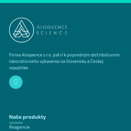
Zápätie
Firma Aloquence s.r.o. patrí k popredným distribútorom
laboratórneho vybavenia na Slovensku a Českej
republike.
Naše produkty
Reagencie