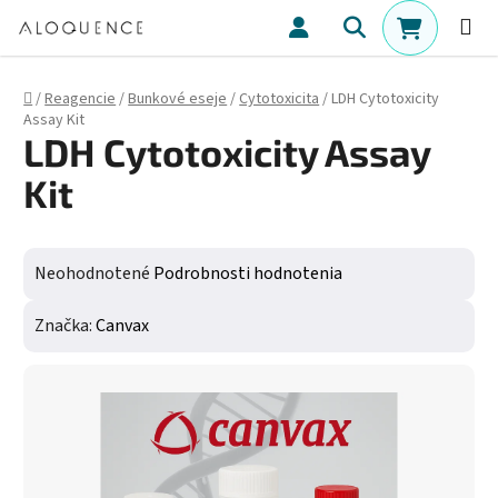
Prejsť na obsah
Hľadať
NÁKUPN
Domov
/
Reagencie
/
Bunkové eseje
/
Cytotoxicita
/
LDH Cytotoxicity
Assay Kit
LDH Cytotoxicity Assay
Kit
Priemerné hodnotenie produktu je 0,0 z 5 hviezdičiek.
Neohodnotené
Podrobnosti hodnotenia
Značka:
Canvax