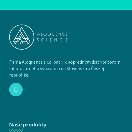
Zápätie
Firma Aloquence s.r.o. patrí k popredným distribútorom
laboratórneho vybavenia na Slovensku a Českej
republike.
Naše produkty