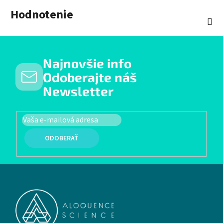
Hodnotenie
Najnovšie info
Odoberajte náš
Newsletter
PRIHLÁSIŤ SA
Zápätie