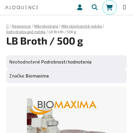
Prejsť na obsah
Hľadať
NÁKUPN
Domov
/
Reagencie
/
Mikrobiologia
/
Mikrobiologické média
/
Dehydratované média
/
LB Broth / 500 g
LB Broth / 500 g
Priemerné hodnotenie produktu je 0,0 z 5 hviezdičiek.
Neohodnotené
Podrobnosti hodnotenia
Značka:
Biomaxima