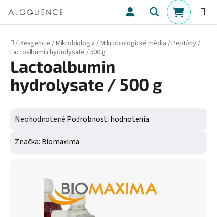
Prejsť na obsah
Hľadať
NÁKUPN
Domov
/
Reagencie
/
Mikrobiologia
/
Mikrobiologické média
/
Peptóny
/
Lactoalbumin hydrolysate / 500 g
Lactoalbumin
hydrolysate / 500 g
Priemerné hodnotenie produktu je 0,0 z 5 hviezdičiek.
Neohodnotené
Podrobnosti hodnotenia
Značka:
Biomaxima