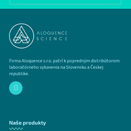
Zápätie
Firma Aloquence s.r.o. patrí k popredným distribútorom
laboratórneho vybavenia na Slovensku a Českej
republike.
Naše produkty