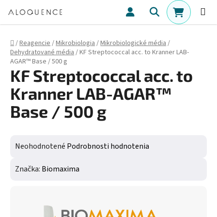
Prejsť na obsah
Hľadať
NÁKUPN
Domov
/
Reagencie
/
Mikrobiologia
/
Mikrobiologické média
/
Dehydratované média
/
KF Streptococcal acc. to Kranner LAB-
AGAR™ Base / 500 g
KF Streptococcal acc. to
Kranner LAB-AGAR™
Base / 500 g
Priemerné hodnotenie produktu je 0,0 z 5 hviezdičiek.
Neohodnotené
Podrobnosti hodnotenia
Značka:
Biomaxima