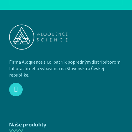
Zápätie
Firma Aloquence s.r.o. patrí k popredným distribútorom
laboratórneho vybavenia na Slovensku a Českej
republike.
Naše produkty