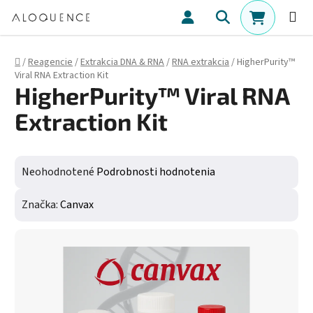
Prejsť na obsah
Hľadať
NÁKUPN
Domov
/
Reagencie
/
Extrakcia DNA & RNA
/
RNA extrakcia
/
HigherPurity™
Viral RNA Extraction Kit
HigherPurity™ Viral RNA
Extraction Kit
Priemerné hodnotenie produktu je 0,0 z 5 hviezdičiek.
Neohodnotené
Podrobnosti hodnotenia
Značka:
Canvax