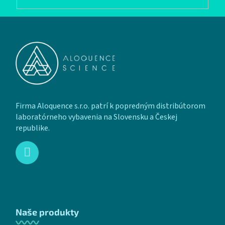
Zápätie
Firma Aloquence s.r.o. patrí k popredným distribútorom
laboratórneho vybavenia na Slovensku a Českej
republike.
Naše produkty