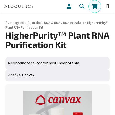
Prejsť na obsah
Hľadať
NÁKUPN
Domov
/
Reagencie
/
Extrakcia DNA & RNA
/
RNA extrakcia
/
HigherPurity™
Plant RNA Purification Kit
HigherPurity™ Plant RNA
Purification Kit
Priemerné hodnotenie produktu je 0,0 z 5 hviezdičiek.
Neohodnotené
Podrobnosti hodnotenia
Značka:
Canvax