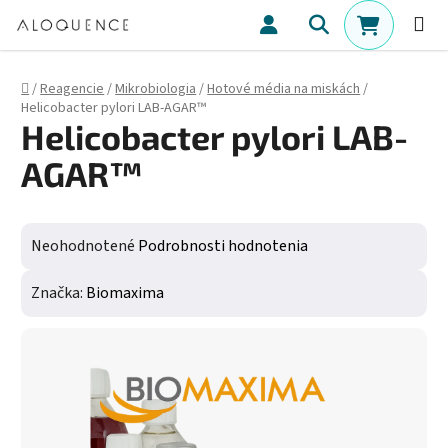
Prejsť na obsah
Hľadať
NÁKUPN
Domov
/
Reagencie
/
Mikrobiologia
/
Hotové média na miskách
/
Helicobacter pylori LAB-AGAR™
Helicobacter pylori LAB-
AGAR™
Priemerné hodnotenie produktu je 0,0 z 5 hviezdičiek.
Neohodnotené
Podrobnosti hodnotenia
Značka:
Biomaxima