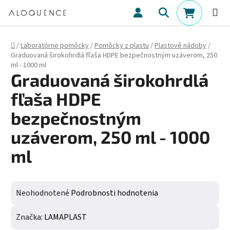
Prejsť na obsah
Hľadať
NÁKUPN
Domov
/
Laboratórne pomôcky
/
Pomôcky z plastu
/
Plastové nádoby
/
Graduovaná širokohrdlá fľaša HDPE bezpečnostným uzáverom, 250
ml - 1000 ml
Graduovaná širokohrdlá
fľaša HDPE
bezpečnostným
uzáverom, 250 ml - 1000
ml
Priemerné hodnotenie produktu je 0,0 z 5 hviezdičiek.
Neohodnotené
Podrobnosti hodnotenia
Značka:
LAMAPLAST