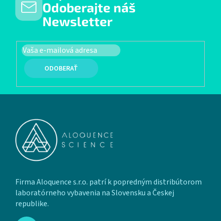
Odoberajte náš
Newsletter
PRIHLÁSIŤ SA
Zápätie
Firma Aloquence s.r.o. patrí k popredným distribútorom
laboratórneho vybavenia na Slovensku a Českej
republike.