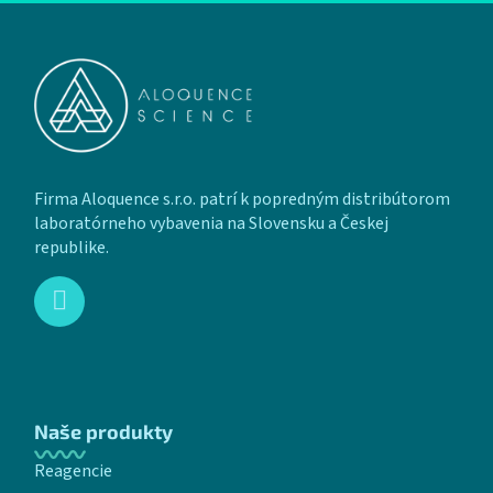
Zápätie
Firma Aloquence s.r.o. patrí k popredným distribútorom
laboratórneho vybavenia na Slovensku a Českej
republike.
Naše produkty
Reagencie