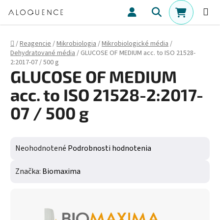
Prejsť na obsah
Hľadať
NÁKUPN
Domov
/
Reagencie
/
Mikrobiologia
/
Mikrobiologické média
/
Dehydratované média
/
GLUCOSE OF MEDIUM acc. to ISO 21528-
2:2017-07 / 500 g
GLUCOSE OF MEDIUM
acc. to ISO 21528-2:2017-
07 / 500 g
Priemerné hodnotenie produktu je 0,0 z 5 hviezdičiek.
Neohodnotené
Podrobnosti hodnotenia
Značka:
Biomaxima