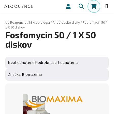
Prejsť na obsah
Hľadať
NÁKUPN
Domov
/
Reagencie
/
Mikrobiologia
/
Antibiotické disky
/
Fosfomycin 50 /
1 X 50 diskov
Fosfomycin 50 / 1 X 50
diskov
Priemerné hodnotenie produktu je 0,0 z 5 hviezdičiek.
Neohodnotené
Podrobnosti hodnotenia
Značka:
Biomaxima