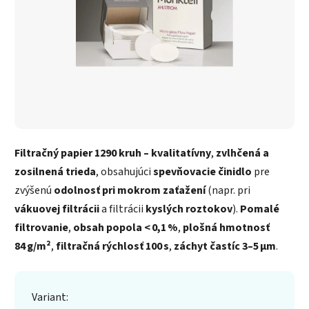
Filtračný papier 1290 kruh – kvalitatívny
,
zvlhčená a
zosilnená trieda
, obsahujúci
spevňovacie činidlo
pre
zvýšenú
odolnosť pri mokrom zaťažení
(napr. pri
vákuovej filtrácii
a filtrácii
kyslých roztokov
).
Pomalé
filtrovanie
,
obsah popola < 0,1 %
,
plošná hmotnosť
84 g/m²
,
filtračná rýchlosť 100 s
,
záchyt častíc 3–5 µm
.
Variant: