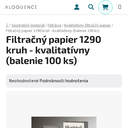
Prejsť na obsah
Hľadať
NÁKUPN
Domov
/
Spotrebný materiál
/
Filtrácia
/
Kvalitatívny filtračný papier
/
Filtračný papier 1290 kruh - kvalitatívny (balenie 100 ks)
Filtračný papier 1290
kruh - kvalitatívny
(balenie 100 ks)
Priemerné hodnotenie produktu je 0,0 z 5 hviezdičiek.
Neohodnotené
Podrobnosti hodnotenia