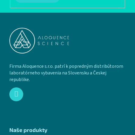
Zápätie
Firma Aloquence s.r.o. patrí k popredným distribútorom
laboratórneho vybavenia na Slovensku a Českej
republike.
Naše produkty