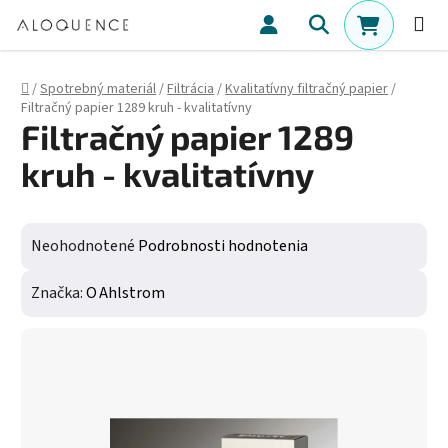
Prejsť na obsah
Hľadať
NÁKUPN
Domov
/
Spotrebný materiál
/
Filtrácia
/
Kvalitatívny filtračný papier
/
Filtračný papier 1289 kruh - kvalitatívny
Filtračný papier 1289
kruh - kvalitatívny
Priemerné hodnotenie produktu je 0,0 z 5 hviezdičiek.
Neohodnotené
Podrobnosti hodnotenia
Značka:
O Ahlstrom