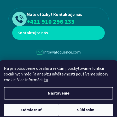
Máte otázky? Kontaktuje nás
+421 910 296 233
Kontaktujte nás
info@aloquence.com
Na prispôsobenie obsahu a reklám, poskytovanie funkcií
Martina Benku 6, 952 01, Vráble
sociálnych médií a analýzu návštevnosti používame súbory
cookie. Viac informácií
tu
.
Nastavenie
Vytvoril Shoptet
a
Adatelier
Odmietnuť
Súhlasím
Copyright 2026
Aloquence
. Všetky práva vyhradené.