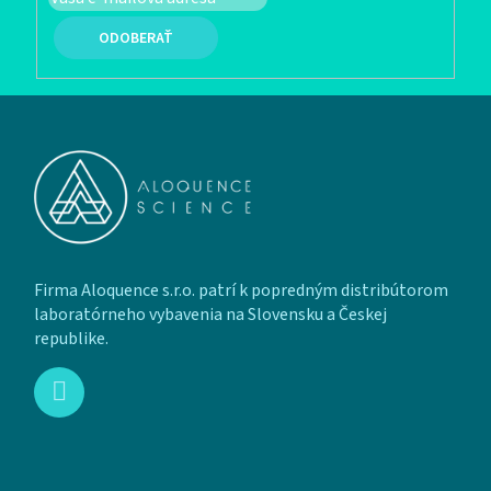
PRIHLÁSIŤ SA
Zápätie
Firma Aloquence s.r.o. patrí k popredným distribútorom
laboratórneho vybavenia na Slovensku a Českej
republike.