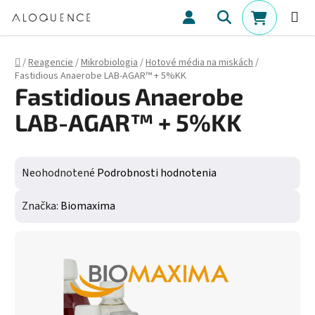
Prejsť na obsah
Hľadať
NÁKUPN
Domov
/
Reagencie
/
Mikrobiologia
/
Hotové média na miskách
/
Fastidious Anaerobe LAB-AGAR™ + 5%KK
Fastidious Anaerobe
LAB-AGAR™ + 5%KK
Priemerné hodnotenie produktu je 0,0 z 5 hviezdičiek.
Neohodnotené
Podrobnosti hodnotenia
Značka:
Biomaxima